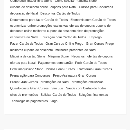
Como pedir maquininha Stone
Como solicitar máquina Stone
cupons de desconto online
cupons para Natal
Cursos para Concursos
decoração de Natal
Descontos Cartão de Todos
Documentos para fazer Cartão de Todos
Economia com Cartão de Todos
economizar online promoções exclusivas ofertas de cupons cupons de
desconto online melhores cupons de desconto sites de promoções
economize no Natal
Educação com Cartão de Todos
Emprego
Fazer Cartão de Todos
Gran Cursos Online Preço
Gran Cursos Preço
melhores cupons de desconto
melhores presentes de Natal
Máquina de cartão Stone
Máquina Stone
Negócios
ofertas de cupons
ofertas para Natal
Pagamentos com cartão
Pedir Cartão de Todos
Pedir maquininha Stone
Planos Gran Cursos
Plataforma Gran Cursos
Preparação para Concursos
Preço Assinatura Gran Cursos
Preço Gran Cursos
promoções de Natal
promoções exclusivas
Quanto custa Gran Cursos
Sao Luis
Saúde com Cartão de Todos
sites de promoções
Solicitar Cartão de Todos
Soluções financeiras
Tecnologia de pagamentos
Vaga