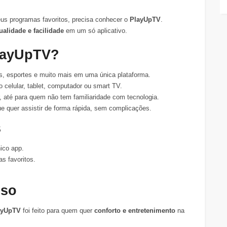
seus programas favoritos, precisa conhecer o
PlayUpTV
.
ualidade e facilidade
em um só aplicativo.
PlayUpTV?
ies, esportes e muito mais em uma única plataforma.
no celular, tablet, computador ou smart TV.
r, até para quem não tem familiaridade com tecnologia.
ue quer assistir de forma rápida, sem complicações.
s
ico app.
s favoritos.
sso
ayUpTV
foi feito para quem quer
conforto e entretenimento
na