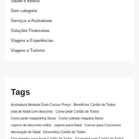
Saúde e Beleza
Sem categoria
Serviços e Assinaturas
Soluções Financeiras
Viagens e Experiências
Viagens e Turismo
Tags
Assinatura Ilimitada Gran Cursos Preço
Benefícios Cartão de Todos
ceia de Natal com desconto
Como pedir Cartão de Todos
Como pedir maquininha Stone
Como solicitar máquina Stone
cupons de desconto online
cupons para Natal
Cursos para Concursos
decoração de Natal
Descontos Cartão de Todos
Documentos para fazer Cartão de Todos
Economia com Cartão de Todos