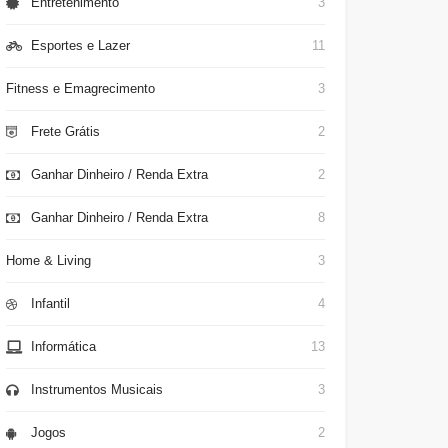
Entretenimento
3
Esportes e Lazer
11
Fitness e Emagrecimento
3
Frete Grátis
2
Ganhar Dinheiro / Renda Extra
2
Ganhar Dinheiro / Renda Extra
8
Home & Living
3
Infantil
4
Informática
13
Instrumentos Musicais
3
Jogos
2