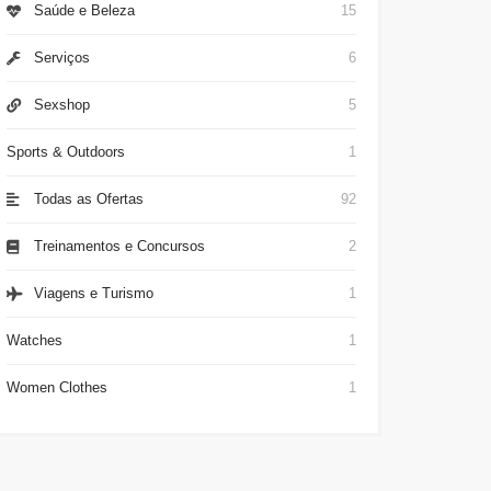
Saúde e Beleza
15
Serviços
6
Sexshop
5
Sports & Outdoors
1
Todas as Ofertas
92
Treinamentos e Concursos
2
Viagens e Turismo
1
Watches
1
Women Clothes
1