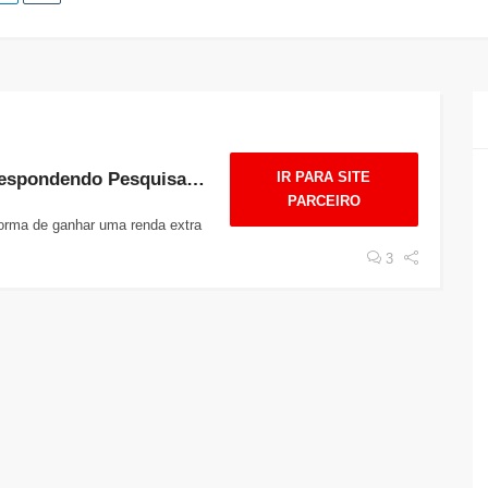
💸 Ganhe Dinheiro Respondendo Pesquisas com a Surveoo: Rápido, Simples e 100% Online!
IR PARA SITE
PARCEIRO
orma de ganhar uma renda extra
3