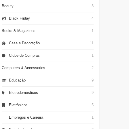
Beauty
3
Black Friday
4
Books & Magazines
1
Casa e Decoração
11
Clube de Compras
1
Computers & Accessories
2
Educação
9
Eletrodomésticos
9
Eletrônicos
5
Empregos e Carreira
1