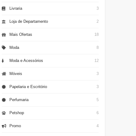
Livraria
3
Loja de Departamento
2
Mais Ofertas
18
Moda
8
Moda e Acessórios
12
Móveis
3
Papelaria e Escritório
3
Perfumaria
5
Petshop
6
Promo
4