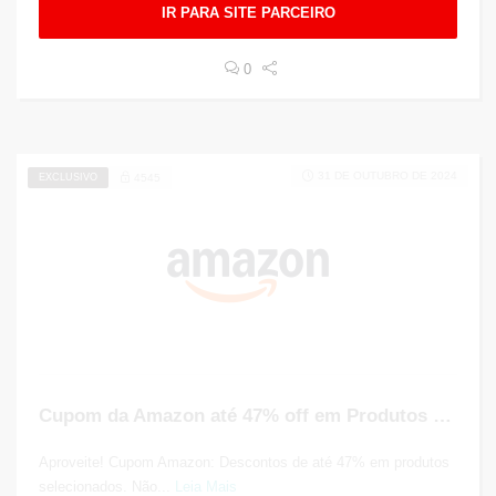
IR PARA SITE PARCEIRO
0
31 DE OUTUBRO DE 2024
EXCLUSIVO
4545
Cupom da Amazon até 47% off em Produtos Selecionados
Aproveite! Cupom Amazon: Descontos de até 47% em produtos
selecionados. Não...
Leia Mais