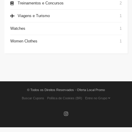
Treinamentos e Concursos
2
Viagens e Turismo
1
Watches
1
Women Clothes
1
© Todos os Direitos Reservados - Oferta Local Promo
Buscar Cupons
Política de Cookies (BR)
Entre no Grupo