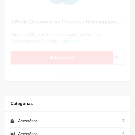
10% de Desconto em Produtos Selecionados na Enxovais Ibitinga
Veja essa Oferta de 10% de Desconto em Produtos
Selecionados na Enxovais...
Leia Mais
VER CÓDIGO
NO24
0
Categorias
Acessórios
7
Acessórios
6