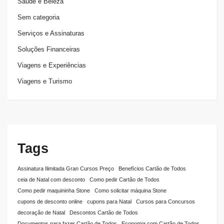
Saúde e Beleza
Sem categoria
Serviços e Assinaturas
Soluções Financeiras
Viagens e Experiências
Viagens e Turismo
Tags
Assinatura Ilimitada Gran Cursos Preço
Benefícios Cartão de Todos
ceia de Natal com desconto
Como pedir Cartão de Todos
Como pedir maquininha Stone
Como solicitar máquina Stone
cupons de desconto online
cupons para Natal
Cursos para Concursos
decoração de Natal
Descontos Cartão de Todos
Documentos para fazer Cartão de Todos
Economia com Cartão de Todos