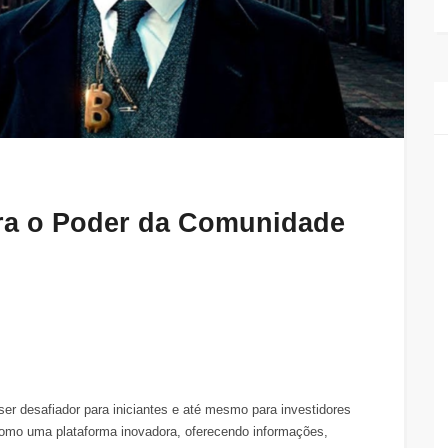
bra o Poder da Comunidade
er desafiador para iniciantes e até mesmo para investidores
omo uma plataforma inovadora, oferecendo informações,