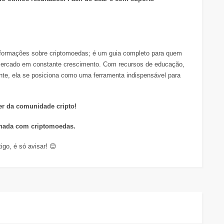
formações sobre criptomoedas; é um guia completo para quem
 mercado em constante crescimento. Com recursos de educação,
nte, ela se posiciona como uma ferramenta indispensável para
r da comunidade cripto!
rnada com criptomoedas.
igo, é só avisar! 😊