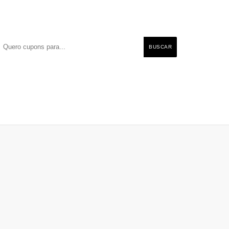
BUSCAR