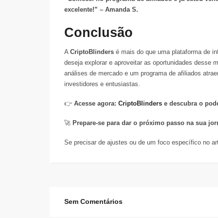
excelente!” – Amanda S.
Conclusão
A
CriptoBlinders
é mais do que uma plataforma de in
deseja explorar e aproveitar as oportunidades desse
análises de mercado e um programa de afiliados atrae
investidores e entusiastas.
👉
Acesse agora:
CriptoBlinders
e descubra o pode
🚀
Prepare-se para dar o próximo passo na sua jo
Se precisar de ajustes ou de um foco específico no art
Sem Comentários