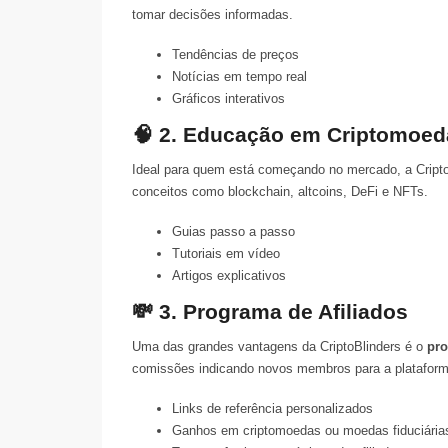
tomar decisões informadas.
Tendências de preços
Notícias em tempo real
Gráficos interativos
🧠
2. Educação em Criptomoed
Ideal para quem está começando no mercado, a CriptoB
conceitos como blockchain, altcoins, DeFi e NFTs.
Guias passo a passo
Tutoriais em vídeo
Artigos explicativos
💸
3. Programa de Afiliados
Uma das grandes vantagens da CriptoBlinders é o
pro
comissões indicando novos membros para a plataform
Links de referência personalizados
Ganhos em criptomoedas ou moedas fiduciária