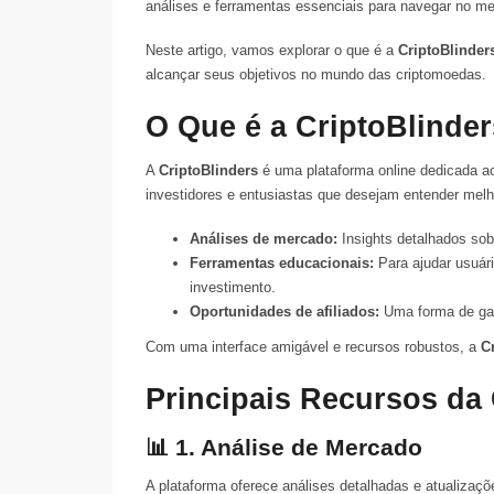
análises e ferramentas essenciais para navegar no mer
Neste artigo, vamos explorar o que é a
CriptoBlinder
alcançar seus objetivos no mundo das criptomoedas.
O Que é a CriptoBlinde
A
CriptoBlinders
é uma plataforma online dedicada a
investidores e entusiastas que desejam entender melh
Análises de mercado:
Insights detalhados so
Ferramentas educacionais:
Para ajudar usuár
investimento.
Oportunidades de afiliados:
Uma forma de gan
Com uma interface amigável e recursos robustos, a
C
Principais Recursos da 
📊
1. Análise de Mercado
A plataforma oferece análises detalhadas e atualizaçõ