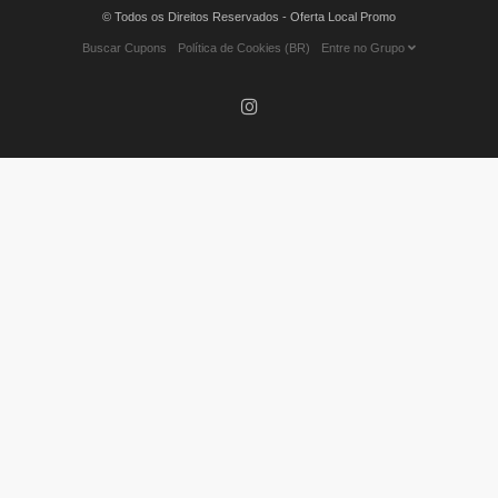
© Todos os Direitos Reservados - Oferta Local Promo
Buscar Cupons
Política de Cookies (BR)
Entre no Grupo